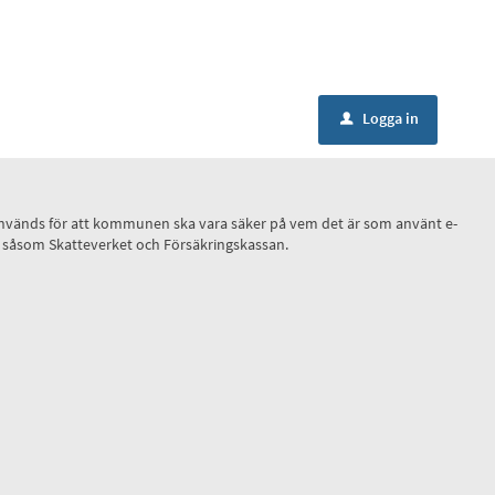
Logga in
u
ID, används för att kommunen ska vara säker på vem det är som använt e-
r, såsom Skatteverket och Försäkringskassan.