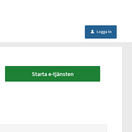
Logga in
u
Starta e-tjänsten