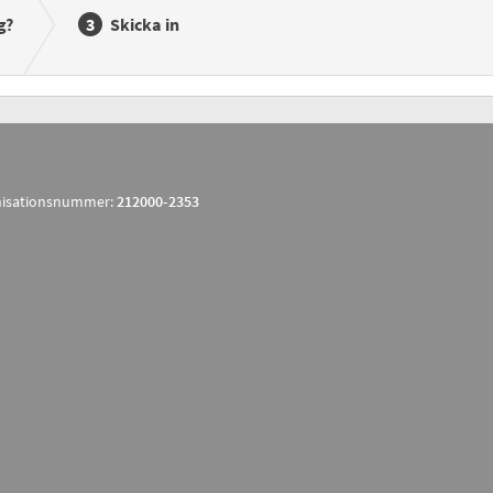
g?
Skicka in
isationsnummer:
212000-2353