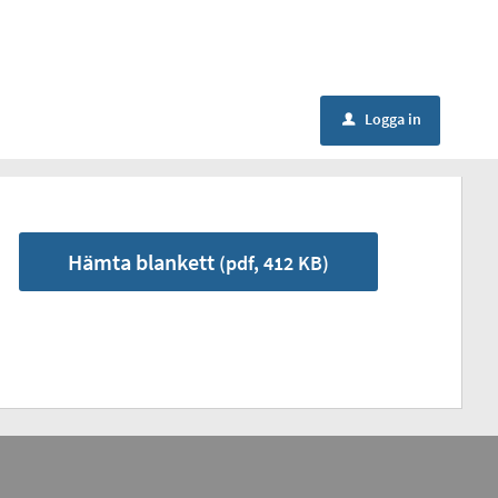
Logga in
u
Hämta blankett
(pdf, 412 KB)