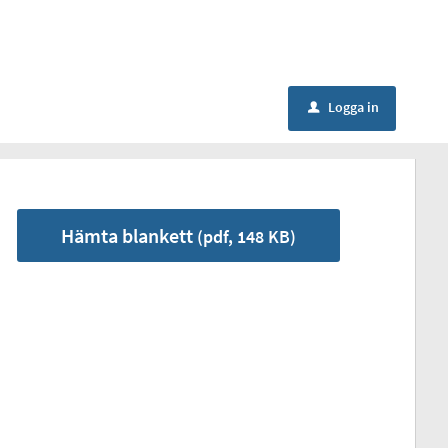
Logga in
u
Hämta blankett
(pdf, 148 KB)